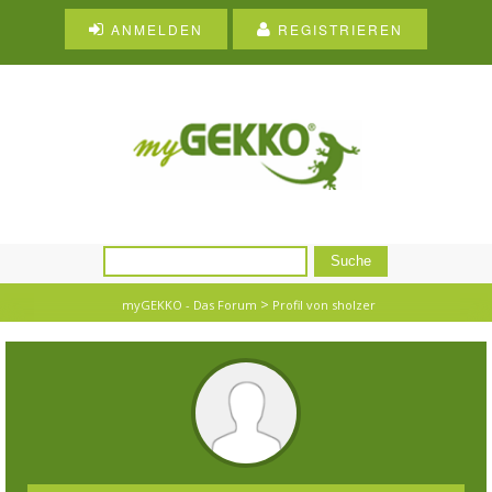
ANMELDEN
REGISTRIEREN
>
myGEKKO - Das Forum
Profil von sholzer