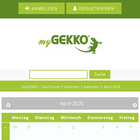
ANMELDEN
REGISTRIEREN
>
>
>
myGEKKO - Das Forum
Kalender
Kalender
April 2026
April 2026
Montag
Dienstag
Mittwoch
Donnerstag
Freitag
»
30
31
1
2
3
4
5