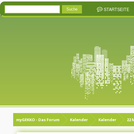
STARTSEITE
myGEKKO - Das Forum
Kalender
Kalender
22 